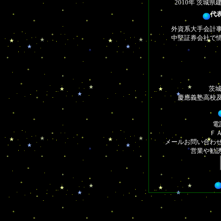
2010年 茨城
代
外資系大手会計
中堅証券会社で
茨城
慶應義塾高校
電話
ＦＡ
メールお問い合わ
営業や勧