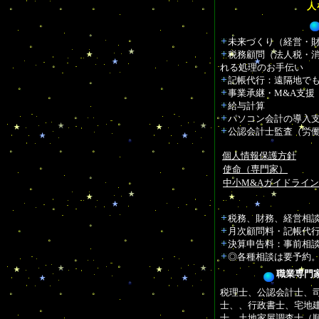
人
未来づくり（経営・
税務顧問（法人税・
れる処理のお手伝い
記帳代行：遠隔地で
事業承継・M&A支援
給与計算
パソコン会計の導入
公認会計士監査（労
個人情報保護方針
使命（専門家）
中小M&Aガイドライ
税務、財務、経営相
月次顧問料・記帳代
決算申告料：事前相
◎各種相談は要予約
職業専門
税理士、公認会計士、司
士、、行政書士、宅地
士、土地家屋調査士（