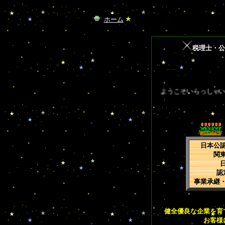
業務
ホーム
税理士・公
ようこそいらっしゃいま
日本公
関
認
事業承継
健全優良な企業を育
お客様